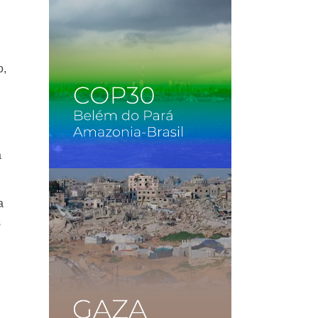
o,
a
a
s