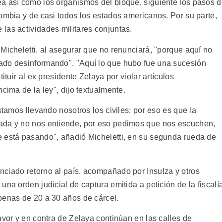
a así como los organismos del bloque, siguiente los pasos 
ombia y de casi todos los estados americanos. Por su parte,
las actividades militares conjuntas.
Micheletti, al asegurar que no renunciará, "porque aquí no
ado desinformando". "Aquí lo que hubo fue una sucesión
ituir al ex presidente Zelaya por violar artículos
cima de la ley", dijo textualmente.
stamos llevando nosotros los civiles; por eso es que la
ada y no nos entiende, por eso pedimos que nos escuchen,
e está pasando", añadió Micheletti, en su segunda rueda de
ciado retorno al país, acompañado por Insulza y otros
na orden judicial de captura emitida a petición de la fiscalí
penas de 20 a 30 años de cárcel.
avor y en contra de Zelaya continúan en las calles de