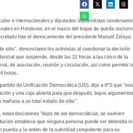
les e internacionales y diputados izquierdistas condenaron
ionales en Honduras, en el marco del toque de queda nocturn
cretado tras el derrocamiento del presidente Manuel Zelaya.
e sitio", denunciaron los activistas al cuestionar la decisión
dencial que suspende, desde las 22 horas a las cinco de la
nal, de asociación, reunión y circulación, así como permite l
4 horas.
a partido de Unificación Democrática (UD), dijo a IPS que "est
ación y una caja abierta para que después, bajos argumento
a mañana a un total estado de sitio".
, estas decisiones "lejos de ser democráticas, se vuelven
titución establece que ninguna persona puede ser detenida ni
 puesta a la orden de la autoridad competente para su