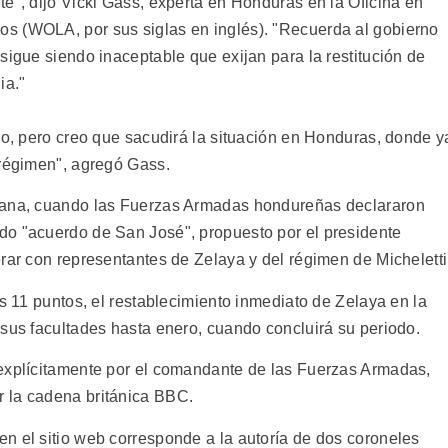
e", dijo Vicki Gass, experta en Honduras en la Oficina en
s (WOLA, por sus siglas en inglés). "Recuerda al gobierno
sigue siendo inaceptable que exijan para la restitución de
ia."
mo, pero creo que sacudirá la situación en Honduras, donde y
 régimen", agregó Gass.
emana, cuando las Fuerzas Armadas hondureñas declararon
do "acuerdo de San José", propuesto por el presidente
rar con representantes de Zelaya y del régimen de Micheletti
us 11 puntos, el restablecimiento inmediato de Zelaya en la
 sus facultades hasta enero, cuando concluirá su periodo.
 explícitamente por el comandante de las Fuerzas Armadas,
 la cadena británica BBC.
n el sitio web corresponde a la autoría de dos coroneles