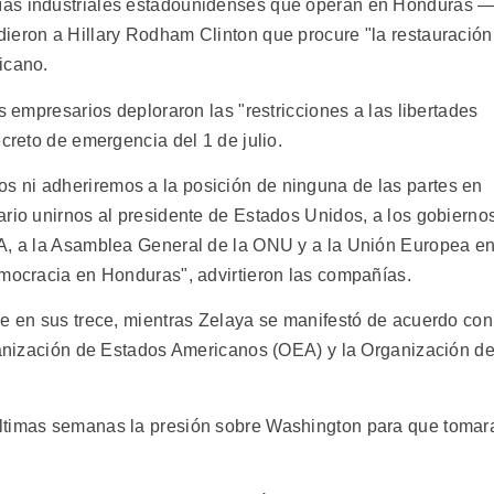
ías industriales estadounidenses que operan en Honduras 
ieron a Hillary Rodham Clinton que procure "la restauración
icano.
s empresarios deploraron las "restricciones a las libertades
ecreto de emergencia del 1 de julio.
 ni adheriremos a la posición de ninguna de las partes en
ario unirnos al presidente de Estados Unidos, a los gobierno
EA, a la Asamblea General de la ONU y a la Unión Europea e
emocracia en Honduras", advirtieron las compañías.
se en sus trece, mientras Zelaya se manifestó de acuerdo con
rganización de Estados Americanos (OEA) y la Organización d
ltimas semanas la presión sobre Washington para que tomar