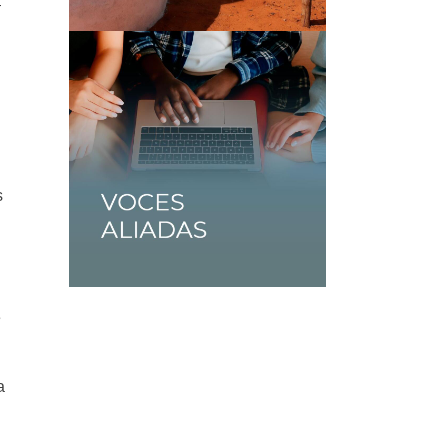
—
s
n
e
a