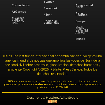
Twitter
Contáctenos
América del
Norte
Facebook
Apóyenos
Asia-
Flickr
Pacífico
¿Quieres
publicar
Reglas de
notas de
Europa
comunidad
IPS?
Medio
Oriente y
Norte de
África
Mundo
IPS es una institución internacional de comunicación cuyo eje es una
agencia mundial de noticias que amplifica las voces del Sur y de la
sociedad civil sobre desarrollo, globalización, derechos humanos y
ambiente. Copyright © 2025 IPS-Inter Press Service. Todos los
derechos reservados.
IPS es la única organización periodística mundial con más
personal y corresponsales en el mundo en desarrollo que en los
países ricos. DONAR
Desarrollo & Hosting: Atiko.Studio