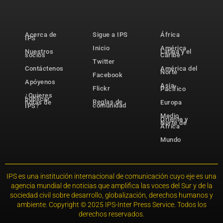
Acerca de
Sigue a IPS
África
IPS
Inicio
América
Nuestros
Latina y el
socios
Caribe
Twitter
Contáctenos
América del
Norte
Facebook
Apóyenos
Asia-
Flickr
Pacífico
¿Quieres
publicar
Reglas de
notas de
Europa
comunidad
IPS?
Medio
Oriente y
Norte de
África
Mundo
IPS es una institución internacional de comunicación cuyo eje es una
agencia mundial de noticias que amplifica las voces del Sur y de la
sociedad civil sobre desarrollo, globalización, derechos humanos y
ambiente. Copyright © 2025 IPS-Inter Press Service. Todos los
derechos reservados.