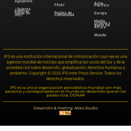
Apóyenos
Asia-
Flickr
Pacífico
¿Quieres
publicar
Reglas de
notas de
Europa
comunidad
IPS?
Medio
Oriente y
Norte de
África
Mundo
IPS es una institución internacional de comunicación cuyo eje es una
agencia mundial de noticias que amplifica las voces del Sur y de la
sociedad civil sobre desarrollo, globalización, derechos humanos y
ambiente. Copyright © 2025 IPS-Inter Press Service. Todos los
derechos reservados.
IPS es la única organización periodística mundial con más
personal y corresponsales en el mundo en desarrollo que en los
países ricos. DONAR
Desarrollo & Hosting: Atiko.Studio