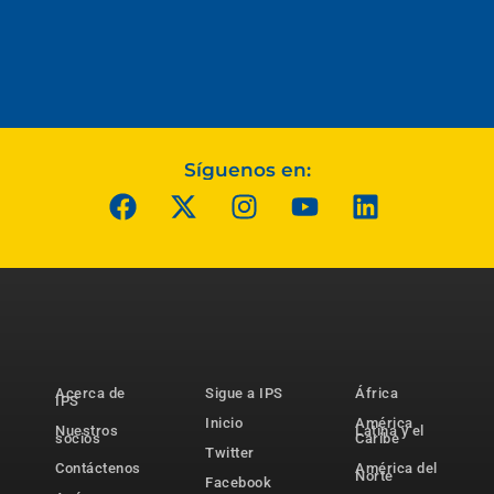
Síguenos en:
Acerca de
Sigue a IPS
África
IPS
Inicio
América
Nuestros
Latina y el
socios
Caribe
Twitter
Contáctenos
América del
Norte
Facebook