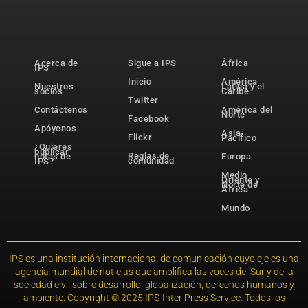
Acerca de
Sigue a IPS
África
IPS
Inicio
América
Nuestros
Latina y el
socios
Caribe
Twitter
Contáctenos
América del
Norte
Facebook
Apóyenos
Asia-
Flickr
Pacífico
¿Quieres
publicar
Reglas de
notas de
Europa
comunidad
IPS?
Medio
Oriente y
Norte de
África
Mundo
IPS es una institución internacional de comunicación cuyo eje es una
agencia mundial de noticias que amplifica las voces del Sur y de la
sociedad civil sobre desarrollo, globalización, derechos humanos y
ambiente. Copyright © 2025 IPS-Inter Press Service. Todos los