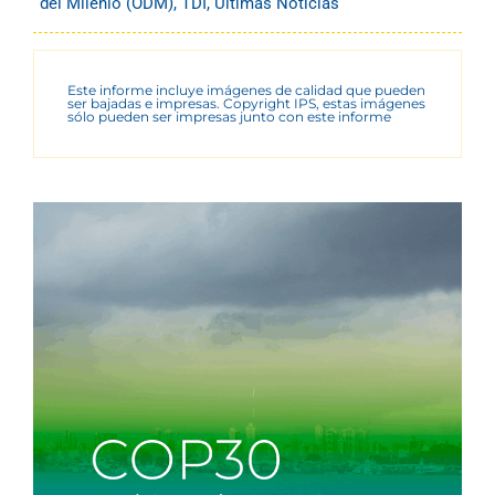
del Milenio (ODM)
,
TDI
,
Últimas Noticias
Este informe incluye imágenes de calidad que pueden
ser bajadas e impresas. Copyright IPS, estas imágenes
sólo pueden ser impresas junto con este informe