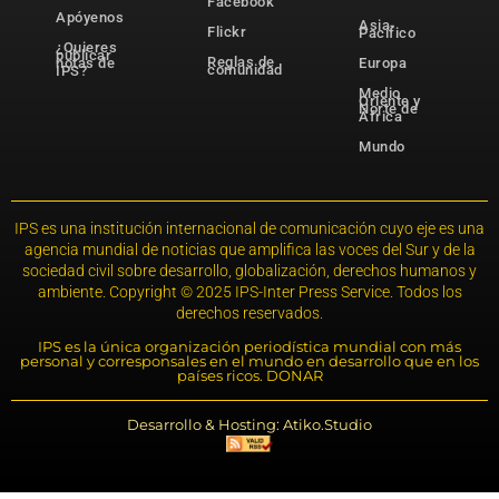
Facebook
Apóyenos
Asia-
Flickr
Pacífico
¿Quieres
publicar
Reglas de
notas de
Europa
comunidad
IPS?
Medio
Oriente y
Norte de
África
Mundo
IPS es una institución internacional de comunicación cuyo eje es una
agencia mundial de noticias que amplifica las voces del Sur y de la
sociedad civil sobre desarrollo, globalización, derechos humanos y
ambiente. Copyright © 2025 IPS-Inter Press Service. Todos los
derechos reservados.
IPS es la única organización periodística mundial con más
personal y corresponsales en el mundo en desarrollo que en los
países ricos. DONAR
Desarrollo & Hosting: Atiko.Studio