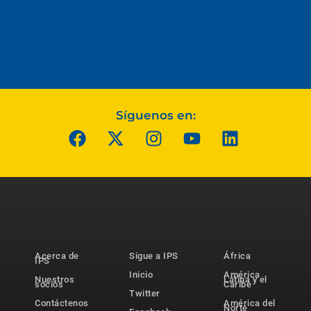
Síguenos en:
Acerca de
Sigue a IPS
África
IPS
Inicio
América
Nuestros
Latina y el
socios
Caribe
Twitter
Contáctenos
América del
Norte