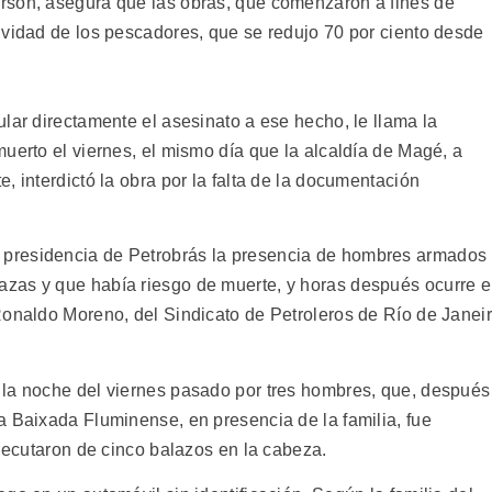
rson, asegura que las obras, que comenzaron a fines de
ividad de los pescadores, que se redujo 70 por ciento desde
lar directamente el asesinato a ese hecho, le llama la
uerto el viernes, el mismo día que la alcaldía de Magé, a
, interdictó la obra por la falta de la documentación
presidencia de Petrobrás la presencia de hombres armados
zas y que había riesgo de muerte, y horas después ocurre e
Ronaldo Moreno, del Sindicato de Petroleros de Río de Janei
 la noche del viernes pasado por tres hombres, que, después
a Baixada Fluminense, en presencia de la familia, fue
ejecutaron de cinco balazos en la cabeza.