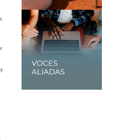
y,
or
 y
á