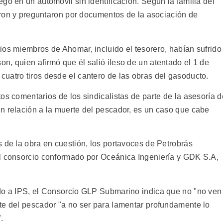
go en un automóvil sin identificación. Según la familia del
garon y preguntaron por documentos de la asociación de
ios miembros de Ahomar, incluido el tesorero, habían sufrido
n, quien afirmó que él salió ileso de un atentado el 1 de
uatro tiros desde el cantero de las obras del gasoducto.
os comentarios de los sindicalistas de parte de la asesoría d
n relación a la muerte del pescador, es un caso que cabe
 de la obra en cuestión, los portavoces de Petrobrás
al consorcio conformado por Oceánica Ingeniería y GDK S.A,
ado a IPS, el Consorcio GLP Submarino indica que no "no ven
te del pescador "a no ser para lamentar profundamente lo
.