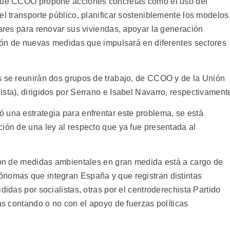
 que CCOO propone acciones concretas como el uso del
el transporte público, planificar sosteniblemente los modelos
lares para renovar sus viviendas, apoyar la generación
pción de nuevas medidas que impulsará en diferentes sectores
s se reunirán dos grupos de trabajo, de CCOO y de la Unión
sta), dirigidos por Serrano e Isabel Navarro, respectivament
 una estrategia para enfrentar este problema, se está
ción de una ley al respecto que ya fue presentada al
ción de medidas ambientales en gran medida está a cargo de
ónomas que integran España y que registran distintas
didas por socialistas, otras por el centroderechista Partido
ias contando o no con el apoyo de fuerzas políticas