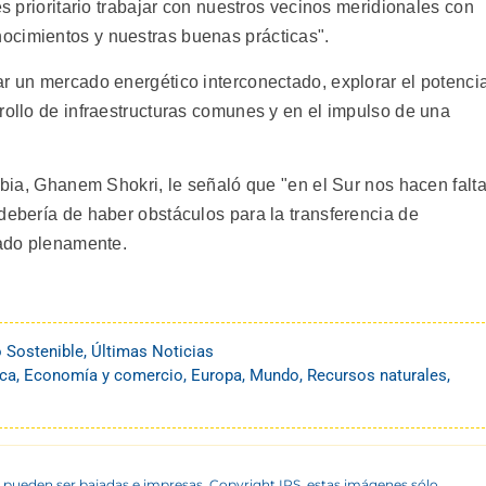
es prioritario trabajar con nuestros vecinos meridionales con
ocimientos y nuestras buenas prácticas".
ar un mercado energético interconectado, explorar el potenci
rollo de infraestructuras comunes y en el impulso de una
Libia, Ghanem Shokri, le señaló que "en el Sur nos hacen falt
debería de haber obstáculos para la transferencia de
rado plenamente.
o Sostenible
,
Últimas Noticias
ica
,
Economía y comercio
,
Europa
,
Mundo
,
Recursos naturales
,
 pueden ser bajadas e impresas. Copyright IPS, estas imágenes sólo