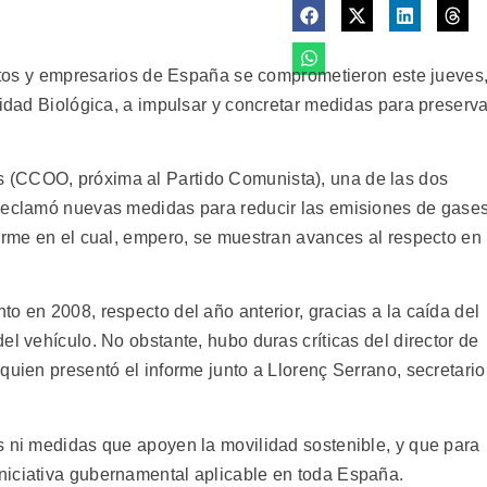
icatos y empresarios de España se comprometieron este jueves
sidad Biológica, a impulsar y concretar medidas para preserva
 (CCOO, próxima al Partido Comunista), una de las dos
 reclamó nuevas medidas para reducir las emisiones de gase
forme en el cual, empero, se muestran avances al respecto en
o en 2008, respecto del año anterior, gracias a la caída del
el vehículo. No obstante, hubo duras críticas del director de
quien presentó el informe junto a Llorenç Serrano, secretario
s ni medidas que apoyen la movilidad sostenible, y que para
niciativa gubernamental aplicable en toda España.