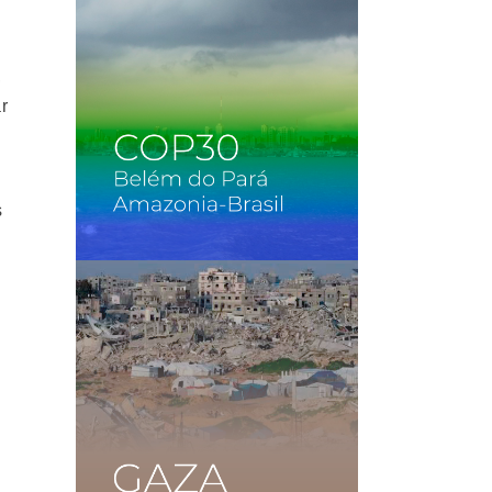
,
r
s