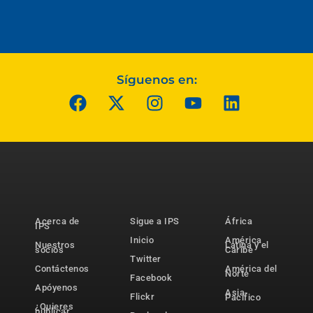
Síguenos en:
Acerca de
Sigue a IPS
África
IPS
Inicio
América
Nuestros
Latina y el
socios
Caribe
Twitter
Contáctenos
América del
Norte
Facebook
Apóyenos
Asia-
Flickr
Pacífico
¿Quieres
publicar