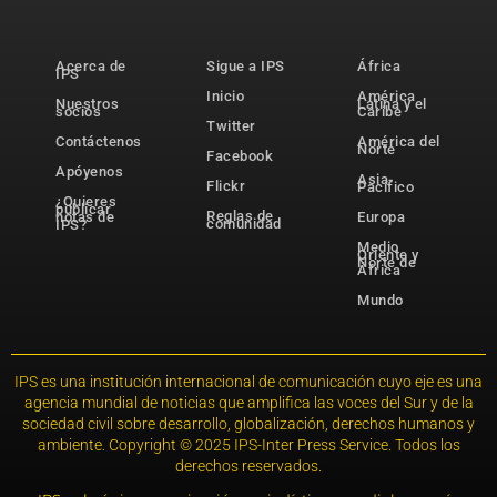
Acerca de
Sigue a IPS
África
IPS
Inicio
América
Nuestros
Latina y el
socios
Caribe
Twitter
Contáctenos
América del
Norte
Facebook
Apóyenos
Asia-
Flickr
Pacífico
¿Quieres
publicar
Reglas de
notas de
Europa
comunidad
IPS?
Medio
Oriente y
Norte de
África
Mundo
IPS es una institución internacional de comunicación cuyo eje es una
agencia mundial de noticias que amplifica las voces del Sur y de la
sociedad civil sobre desarrollo, globalización, derechos humanos y
ambiente. Copyright © 2025 IPS-Inter Press Service. Todos los
derechos reservados.