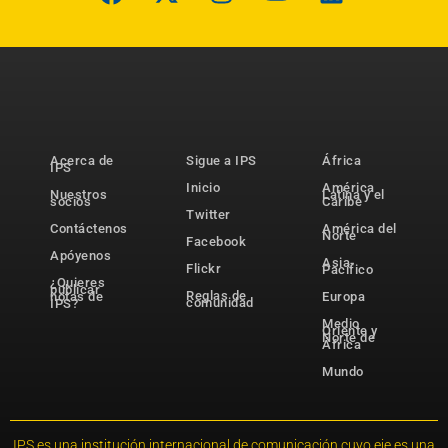
Acerca de
Sigue a IPS
África
IPS
Inicio
América
Nuestros
Latina y el
socios
Caribe
Twitter
Contáctenos
América del
Norte
Facebook
Apóyenos
Asia-
Flickr
Pacífico
¿Quieres
publicar
Reglas de
notas de
Europa
comunidad
IPS?
Medio
Oriente y
Norte de
África
Mundo
IPS es una institución internacional de comunicación cuyo eje es una