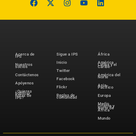
Acerca de
Sigue a IPS
África
IPS
Inicio
América
Nuestros
Latina y el
socios
Caribe
Twitter
Contáctenos
América del
Norte
Facebook
Apóyenos
Asia-
Flickr
Pacífico
¿Quieres
publicar
Reglas de
notas de
Europa
comunidad
IPS?
Medio
Oriente y
Norte de
África
Mundo