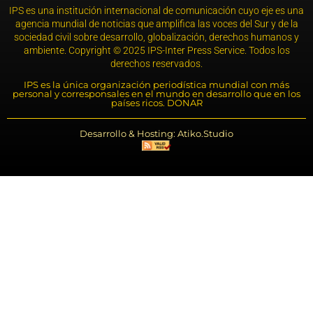
IPS es una institución internacional de comunicación cuyo eje es una
agencia mundial de noticias que amplifica las voces del Sur y de la
sociedad civil sobre desarrollo, globalización, derechos humanos y
ambiente. Copyright © 2025 IPS-Inter Press Service. Todos los
derechos reservados.
IPS es la única organización periodística mundial con más
personal y corresponsales en el mundo en desarrollo que en los
países ricos. DONAR
Desarrollo & Hosting: Atiko.Studio