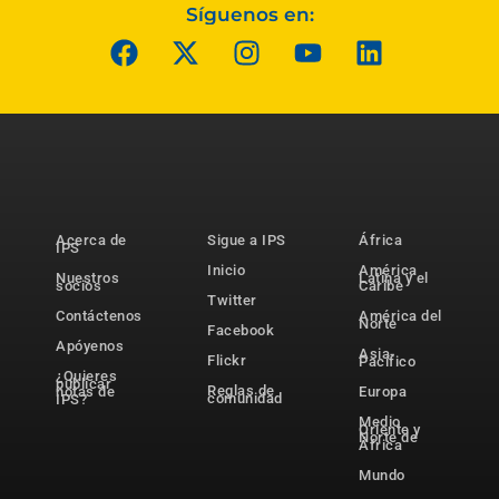
Síguenos en:
Acerca de
Sigue a IPS
África
IPS
Inicio
América
Nuestros
Latina y el
socios
Caribe
Twitter
Contáctenos
América del
Norte
Facebook
Apóyenos
Asia-
Flickr
Pacífico
¿Quieres
publicar
Reglas de
notas de
Europa
comunidad
IPS?
Medio
Oriente y
Norte de
África
Mundo