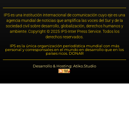
IPS es una institución internacional de comunicación cuyo eje es una
agencia mundial de noticias que amplifica las voces del Sur y de la
sociedad civil sobre desarrollo, globalización, derechos humanos y
ambiente. Copyright © 2025 IPS-Inter Press Service. Todos los
derechos reservados.
IPS es la única organización periodística mundial con más
personal y corresponsales en el mundo en desarrollo que en los
países ricos. DONAR
Desarrollo & Hosting: Atiko.Studio