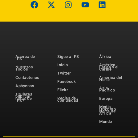
Acerca de
Sigue a IPS
África
IPS
Inicio
América
Nuestros
Latina y el
socios
Caribe
Twitter
Contáctenos
América del
Norte
Facebook
Apóyenos
Asia-
Flickr
Pacífico
¿Quieres
publicar
Reglas de
notas de
Europa
comunidad
IPS?
Medio
Oriente y
Norte de
África
Mundo