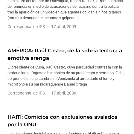
El ministro del Interior de Eslovaquia, Robert Kalinak, afronta pedidos
de renuncia en medio de acusaciones de racismo contra la policía,
tras la aparición de un vídeo en que agentes obligan a niños gitanos
(roma) a desnudarse, besarse y golpearse.
Corresponsal de IPS
17 abril, 2009
AMÉRICA: Raúl Castro, de la sobria lectura a
emotiva arenga
El presidente de Cuba, Raúl Castro, cuya parquedad contrasta con la
oratoria larga, fogosa e histriónica de su predecesor y hermano, Fidel,
sorprendió en una cumbre en Venezuela al arrebatarle el turno y
micrófono a su par nicaragüense Daniel Ortega
Corresponsal de IPS
17 abril, 2009
HAITÍ: Comicios con exclusiones avalados
por la ONU
Las elecciones legislativas de este domingo en Haití están marcadas