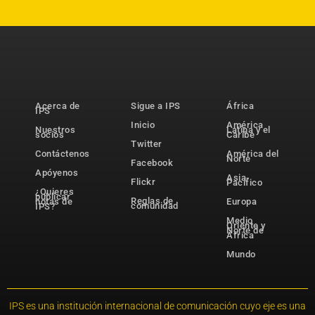
Acerca de
Sigue a IPS
África
IPS
Inicio
América
Nuestros
Latina y el
socios
Caribe
Twitter
Contáctenos
América del
Norte
Facebook
Apóyenos
Asia-
Flickr
Pacífico
¿Quieres
publicar
Reglas de
notas de
Europa
comunidad
IPS?
Medio
Oriente y
Norte de
África
Mundo
IPS es una institución internacional de comunicación cuyo eje es una