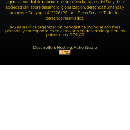
agencia mundial de noticias que amplifica las voces del Sur y de la
sociedad civil sobre desarrollo, globalización, derechos humanos y
ambiente. Copyright © 2025 IPS-Inter Press Service. Todos los
derechos reservados.
IPS es la única organización periodística mundial con más
personal y corresponsales en el mundo en desarrollo que en los
países ricos. DONAR
Desarrollo & Hosting: Atiko.Studio