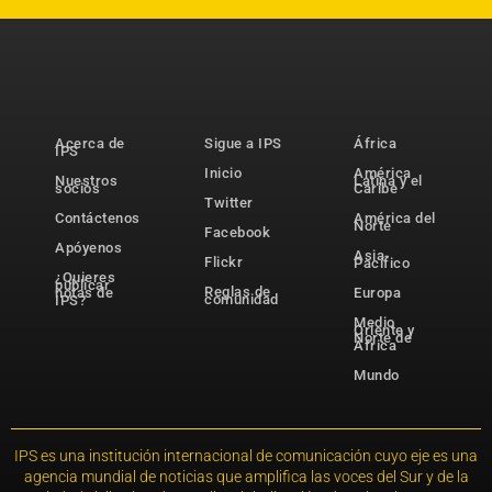
Acerca de
Sigue a IPS
África
IPS
Inicio
América
Nuestros
Latina y el
socios
Caribe
Twitter
Contáctenos
América del
Norte
Facebook
Apóyenos
Asia-
Flickr
Pacífico
¿Quieres
publicar
Reglas de
notas de
Europa
comunidad
IPS?
Medio
Oriente y
Norte de
África
Mundo
IPS es una institución internacional de comunicación cuyo eje es una
agencia mundial de noticias que amplifica las voces del Sur y de la