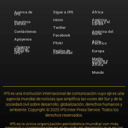
Acerca de
Sigue a IPS
África
IPS
Inicio
América
Nuestros
Latina y el
socios
Caribe
Twitter
Contáctenos
América del
Norte
Facebook
Apóyenos
Asia-
Flickr
Pacífico
¿Quieres
publicar
Reglas de
notas de
Europa
comunidad
IPS?
Medio
Oriente y
Norte de
África
Mundo
IPS es una institución internacional de comunicación cuyo eje es una
agencia mundial de noticias que amplifica las voces del Sur y de la
sociedad civil sobre desarrollo, globalización, derechos humanos y
ambiente. Copyright © 2025 IPS-Inter Press Service. Todos los
derechos reservados.
IPS es la única organización periodística mundial con más
personal y corresponsales en el mundo en desarrollo que en los