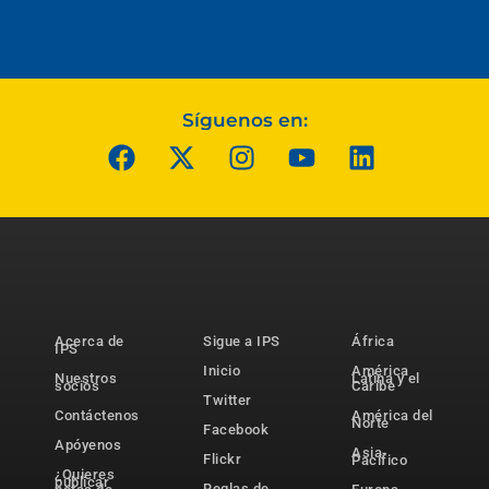
Síguenos en:
Acerca de
Sigue a IPS
África
IPS
Inicio
América
Nuestros
Latina y el
socios
Caribe
Twitter
Contáctenos
América del
Norte
Facebook
Apóyenos
Asia-
Flickr
Pacífico
¿Quieres
publicar
Reglas de