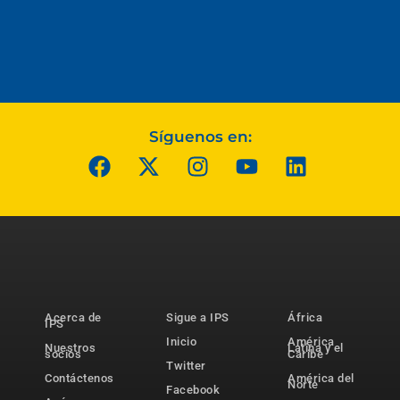
Síguenos en:
Acerca de
Sigue a IPS
África
IPS
Inicio
América
Nuestros
Latina y el
socios
Caribe
Twitter
Contáctenos
América del
Norte
Facebook