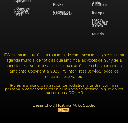
Apóyenos
Asia-
Flickr
Pacífico
¿Quieres
publicar
Reglas de
notas de
Europa
comunidad
IPS?
Medio
Oriente y
Norte de
África
Mundo
IPS es una institución internacional de comunicación cuyo eje es una
agencia mundial de noticias que amplifica las voces del Sur y de la
sociedad civil sobre desarrollo, globalización, derechos humanos y
ambiente. Copyright © 2025 IPS-Inter Press Service. Todos los
derechos reservados.
IPS es la única organización periodística mundial con más
personal y corresponsales en el mundo en desarrollo que en los
países ricos. DONAR
Desarrollo & Hosting: Atiko.Studio