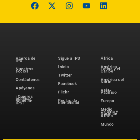
Acerca de
Sigue a IPS
África
IPS
Inicio
América
Nuestros
Latina y el
socios
Caribe
Twitter
Contáctenos
América del
Norte
Facebook
Apóyenos
Asia-
Flickr
Pacífico
¿Quieres
publicar
Reglas de
notas de
Europa
comunidad
IPS?
Medio
Oriente y
Norte de
África
Mundo