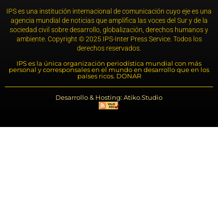
IPS es una institución internacional de comunicación cuyo eje es una
agencia mundial de noticias que amplifica las voces del Sur y de la
sociedad civil sobre desarrollo, globalización, derechos humanos y
ambiente. Copyright © 2025 IPS-Inter Press Service. Todos los
derechos reservados.
IPS es la única organización periodística mundial con más
personal y corresponsales en el mundo en desarrollo que en los
países ricos. DONAR
Desarrollo & Hosting: Atiko.Studio