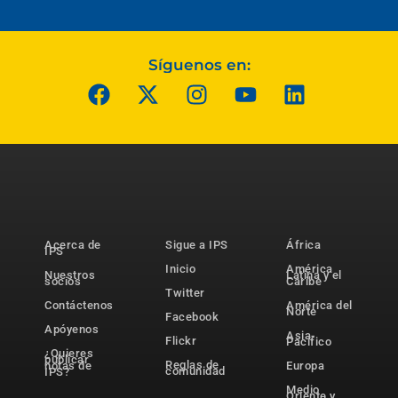
Síguenos en:
Acerca de
Sigue a IPS
África
IPS
Inicio
América
Nuestros
Latina y el
socios
Caribe
Twitter
Contáctenos
América del
Norte
Facebook
Apóyenos
Asia-
Flickr
Pacífico
¿Quieres
publicar
Reglas de
notas de
Europa
comunidad
IPS?
Medio
Oriente y