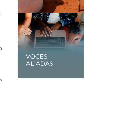
n
n
os