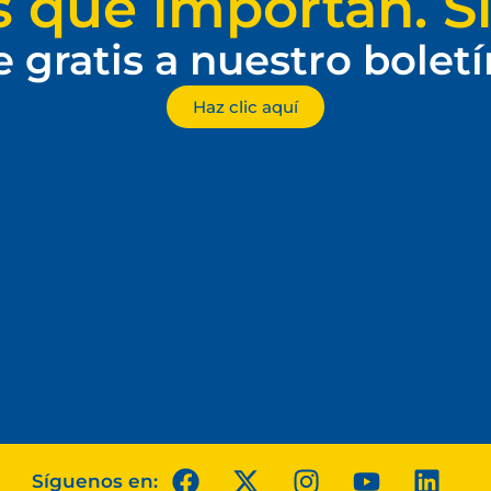
s que importan. Si
e gratis a nuestro bolet
Haz clic aquí
Síguenos en: