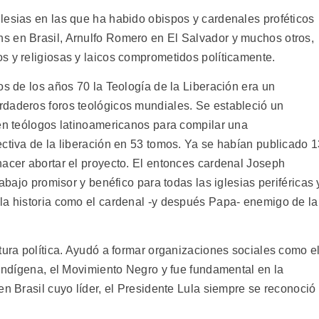
lesias en las que ha habido obispos y cardenales proféticos
s en Brasil, Arnulfo Romero en El Salvador y muchos otros,
s y religiosas y laicos comprometidos políticamente.
os de los años 70 la Teología de la Liberación era un
rdaderos foros teológicos mundiales. Se estableció un
ien teólogos latinoamericanos para compilar una
ectiva de la liberación en 53 tomos. Ya se habían publicado 
hacer abortar el proyecto. El entonces cardenal Joseph
rabajo promisor y benéfico para todas las iglesias periféricas 
la historia como el cardenal -y después Papa- enemigo de la
tura política. Ayudó a formar organizaciones sociales como e
 Indígena, el Movimiento Negro y fue fundamental en la
en Brasil cuyo líder, el Presidente Lula siempre se reconoció