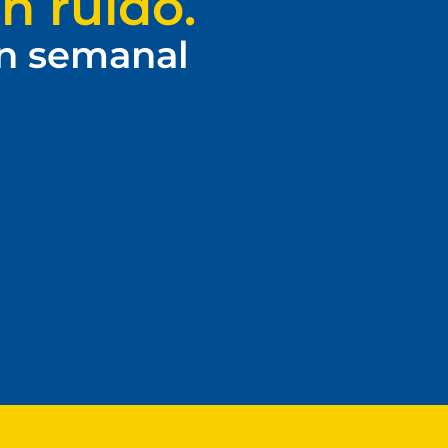
n ruido.
ín semanal