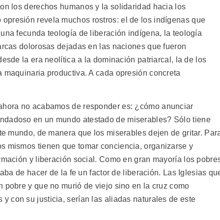
con los derechos humanos y la solidaridad hacia los
opresión revela muchos rostros: el de los indígenas que
una fecunda teología de liberación indígena, la teología
marcas dolorosas dejadas en las naciones que fueron
esde la era neolítica a la dominación patriarcal, la de los
a maquinaria productiva. A cada opresión concreta
a ahora no acabamos de responder es: ¿cómo anunciar
ondadoso en un mundo atestado de miserables? Sólo tiene
ste mundo, de manera que los miserables dejen de gritar. Par
os mismos tienen que tomar conciencia, organizarse y
ormación y liberación social. Como en gran mayoría los pobre
taba de hacer de la fe un factor de liberación. Las Iglesias qu
n pobre y que no murió de viejo sino en la cruz como
 con su justicia, serían las aliadas naturales de este