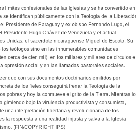
os límites confesionales de las Iglesias y se ha convertido en
a se identifican públicamente con la Teología de la Liberació
 el Presidente de Paraguay y ex obispo Fernando Lugo, el
el Presidente Hugo Chávez de Venezuela y el actual
es Unidas, el sacerdote nicaraguense Miguel de Escoto. Su
e los teólogos sino en las innumerables comunidades
en cerca de cien mil), en los millares y millares de círculos e
 la opresión social y en las llamadas pastorales sociales.
reer que con sus documentos doctrinarios emitidos por
ncreta de los fieles conseguirá frenar la Teología de la
los pobres y hoy la conmueve el grito de la Tierra. Mientras l
 gimiendo bajo la virulencia productivista y consumista,
e una interpretación libertaria y revolucionaria de los
s la respuesta a una realidad injusta y salva a la Iglesia
 cinismo. (FIN/COPYRIGHT IPS)