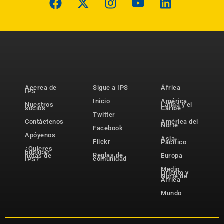
Acerca de
Sigue a IPS
África
IPS
Inicio
América
Nuestros
Latina y el
socios
Caribe
Twitter
Contáctenos
América del
Norte
Facebook
Apóyenos
Asia-
Flickr
Pacífico
¿Quieres
publicar
Reglas de
notas de
Europa
comunidad
IPS?
Medio
Oriente y
Norte de
África
Mundo