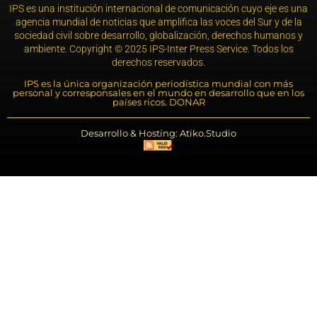
IPS es una institución internacional de comunicación cuyo eje es una
agencia mundial de noticias que amplifica las voces del Sur y de la
sociedad civil sobre desarrollo, globalización, derechos humanos y
ambiente. Copyright © 2025 IPS-Inter Press Service. Todos los
derechos reservados.
IPS es la única organización periodística mundial con más
personal y corresponsales en el mundo en desarrollo que en los
países ricos. DONAR
Desarrollo & Hosting: Atiko.Studio