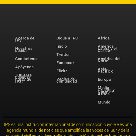
Acerca de
Sigue a IPS
África
IPS
Inicio
América
Nuestros
Latina y el
socios
Caribe
Twitter
Contáctenos
América del
Norte
Facebook
Apóyenos
Asia-
Flickr
Pacífico
¿Quieres
publicar
Reglas de
notas de
Europa
comunidad
IPS?
Medio
Oriente y
Norte de
África
Mundo
IPS es una institución internacional de comunicación cuyo eje es una
agencia mundial de noticias que amplifica las voces del Sur y de la
sociedad civil sobre desarrollo, globalización, derechos humanos y