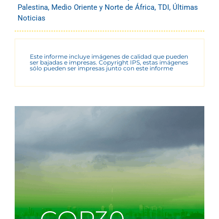
Palestina
,
Medio Oriente y Norte de África
,
TDI
,
Últimas
Noticias
Este informe incluye imágenes de calidad que pueden
ser bajadas e impresas. Copyright IPS, estas imágenes
sólo pueden ser impresas junto con este informe