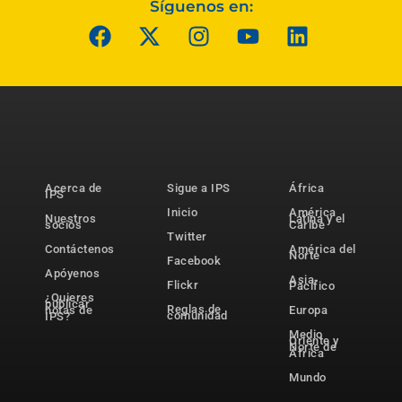
Síguenos en:
Acerca de
Sigue a IPS
África
IPS
Inicio
América
Nuestros
Latina y el
socios
Caribe
Twitter
Contáctenos
América del
Norte
Facebook
Apóyenos
Asia-
Flickr
Pacífico
¿Quieres
publicar
Reglas de
notas de
Europa
comunidad
IPS?
Medio
Oriente y
Norte de
África
Mundo