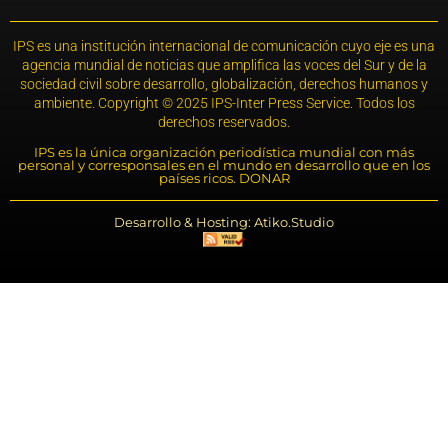
IPS es una institución internacional de comunicación cuyo eje es una
agencia mundial de noticias que amplifica las voces del Sur y de la
sociedad civil sobre desarrollo, globalización, derechos humanos y
ambiente. Copyright © 2025 IPS-Inter Press Service. Todos los
derechos reservados.
IPS es la única organización periodística mundial con más
personal y corresponsales en el mundo en desarrollo que en los
países ricos. DONAR
Desarrollo & Hosting: Atiko.Studio