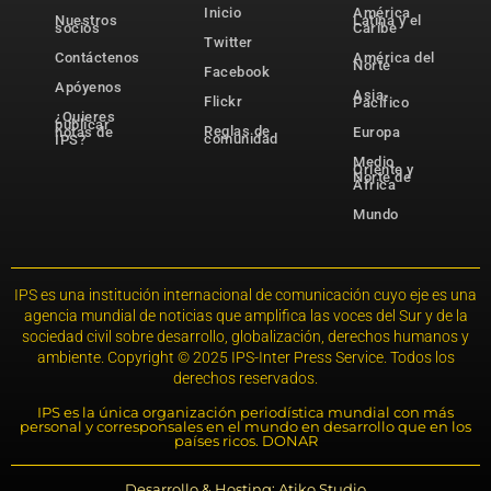
Inicio
América
Nuestros
Latina y el
socios
Caribe
Twitter
Contáctenos
América del
Norte
Facebook
Apóyenos
Asia-
Flickr
Pacífico
¿Quieres
publicar
Reglas de
notas de
Europa
comunidad
IPS?
Medio
Oriente y
Norte de
África
Mundo
IPS es una institución internacional de comunicación cuyo eje es una
agencia mundial de noticias que amplifica las voces del Sur y de la
sociedad civil sobre desarrollo, globalización, derechos humanos y
ambiente. Copyright © 2025 IPS-Inter Press Service. Todos los
derechos reservados.
IPS es la única organización periodística mundial con más
personal y corresponsales en el mundo en desarrollo que en los
países ricos. DONAR
Desarrollo & Hosting: Atiko.Studio