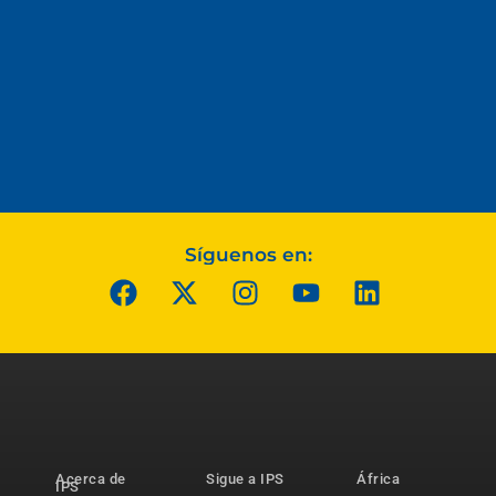
Síguenos en:
Acerca de
Sigue a IPS
África
IPS