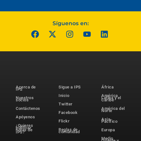
Síguenos en:
Acerca de
Sigue a IPS
África
IPS
Inicio
América
Nuestros
Latina y el
socios
Caribe
Twitter
Contáctenos
América del
Norte
Facebook
Apóyenos
Asia-
Flickr
Pacífico
¿Quieres
publicar
Reglas de
notas de
Europa
comunidad
IPS?
Medio
Oriente y