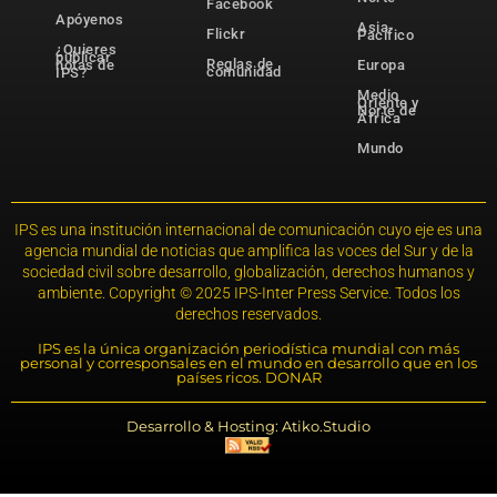
Facebook
Apóyenos
Asia-
Flickr
Pacífico
¿Quieres
publicar
Reglas de
notas de
Europa
comunidad
IPS?
Medio
Oriente y
Norte de
África
Mundo
IPS es una institución internacional de comunicación cuyo eje es una
agencia mundial de noticias que amplifica las voces del Sur y de la
sociedad civil sobre desarrollo, globalización, derechos humanos y
ambiente. Copyright © 2025 IPS-Inter Press Service. Todos los
derechos reservados.
IPS es la única organización periodística mundial con más
personal y corresponsales en el mundo en desarrollo que en los
países ricos. DONAR
Desarrollo & Hosting: Atiko.Studio