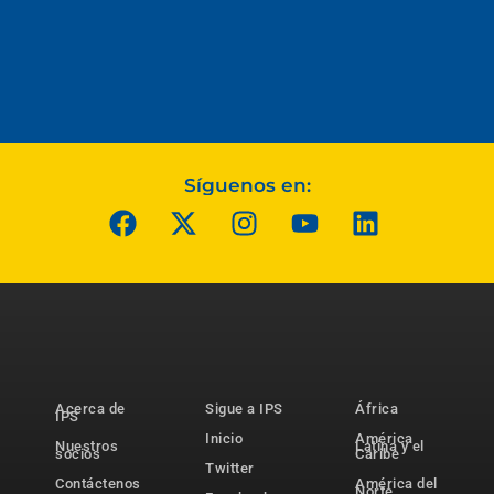
Síguenos en:
Acerca de
Sigue a IPS
África
IPS
Inicio
América
Nuestros
Latina y el
socios
Caribe
Twitter
Contáctenos
América del
Norte