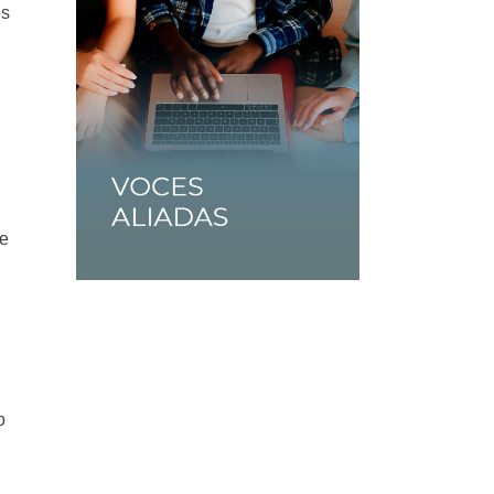
os
de
o