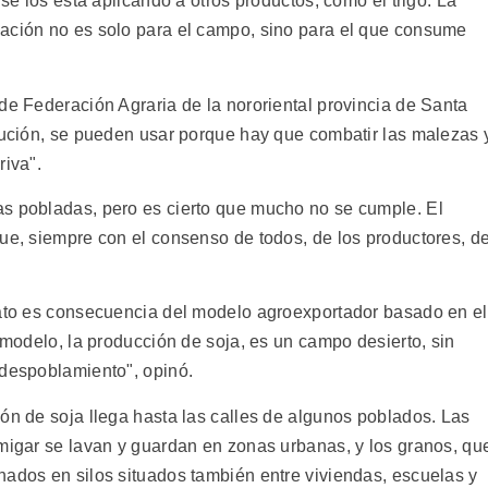
 se los está aplicando a otros productos, como el trigo. La
nación no es solo para el campo, sino para el que consume
de Federación Agraria de la nororiental provincia de Santa
caución, se pueden usar porque hay que combatir las malezas 
riva".
as pobladas, pero es cierto que mucho no se cumple. El
que, siempre con el consenso de todos, de los productores, d
sato es consecuencia del modelo agroexportador basado en el
l modelo, la producción de soja, es un campo desierto, sin
 despoblamiento", opinó.
ón de soja llega hasta las calles de algunos poblados. Las
umigar se lavan y guardan en zonas urbanas, y los granos, qu
nados en silos situados también entre viviendas, escuelas y