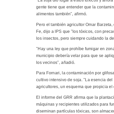
"La soja dio lugar a estos tóxicos y ahora
gente tiene que entender que la contami
alimentos también", afirmó.
Pero el también agricultor Omar Barzeta, 
Fe, dijo a IPS que "los tóxicos, con pre
los insectos, pero siempre cuidando la de
"Hay una ley que prohíbe fumigar en zon
municipio debería velar para que se apli
los vecinos", añadió.
Para Fornari, la contaminación por glifo
cultivo intensivo de soja. "La esencia de
agricultores, un esquema que propicia el
El informe del GRR afirma que la plantaci
máquinas y recipientes utilizados para f
diseminan partículas tóxicas, son almace