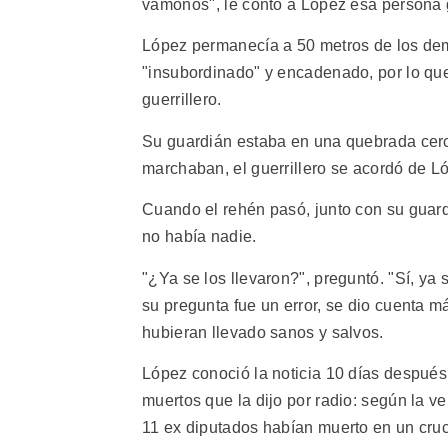
vámonos", le contó a López esa persona g
López permanecía a 50 metros de los demá
"insubordinado" y encadenado, por lo que
guerrillero.
Su guardián estaba en una quebrada cerc
marchaban, el guerrillero se acordó de L
Cuando el rehén pasó, junto con su guar
no había nadie.
"¿Ya se los llevaron?", preguntó. "Sí, ya
su pregunta fue un error, se dio cuenta m
hubieran llevado sanos y salvos.
López conoció la noticia 10 días después
muertos que la dijo por radio: según la 
11 ex diputados habían muerto en un cruc