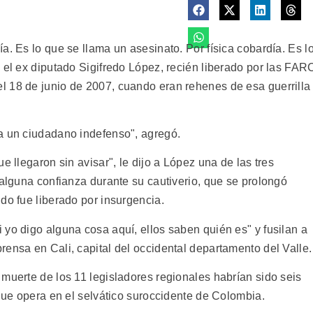
a. Es lo que se llama un asesinato. Por física cobardía. Es l
 el ex diputado Sigifredo López, recién liberado por las FAR
l 18 de junio de 2007, cuando eran rehenes de esa guerrilla
a un ciudadano indefenso", agregó.
e llegaron sin avisar", le dijo a López una de las tres
 alguna confianza durante su cautiverio, que se prolongó
do fue liberado por insurgencia.
yo digo alguna cosa aquí, ellos saben quién es" y fusilan a
ensa en Cali, capital del occidental departamento del Valle.
muerte de los 11 legisladores regionales habrían sido seis
 que opera en el selvático suroccidente de Colombia.