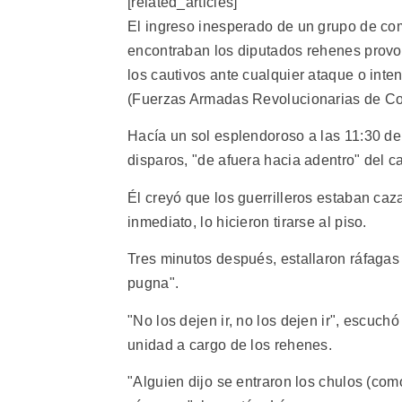
[related_articles]
El ingreso inesperado de un grupo de co
encontraban los diputados rehenes provoc
los cautivos ante cualquier ataque o inte
(Fuerzas Armadas Revolucionarias de C
Hacía un sol esplendoroso a las 11:30 d
disparos, "de afuera hacia adentro" del 
Él creyó que los guerrilleros estaban caz
inmediato, lo hicieron tirarse al piso.
Tres minutos después, estallaron ráfagas
pugna".
"No los dejen ir, no los dejen ir", escuchó
unidad a cargo de los rehenes.
"Alguien dijo se entraron los chulos (como