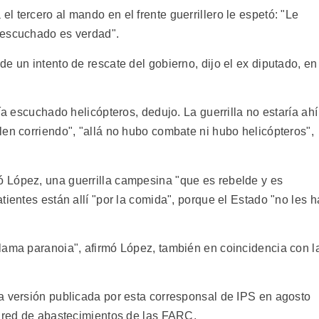
 tercero al mando en el frente guerrillero le espetó: "Le
 escuchado es verdad".
e un intento de rescate del gobierno, dijo el ex diputado, en
ía escuchado helicópteros, dedujo. La guerrilla no estaría ahí
len corriendo", "allá no hubo combate ni hubo helicópteros",
 López, una guerrilla campesina "que es rebelde y es
tientes están allí "por la comida", porque el Estado "no les h
lama paranoia", afirmó López, también en coincidencia con l
a versión publicada por esta corresponsal de IPS en agosto
a red de abastecimientos de las FARC.