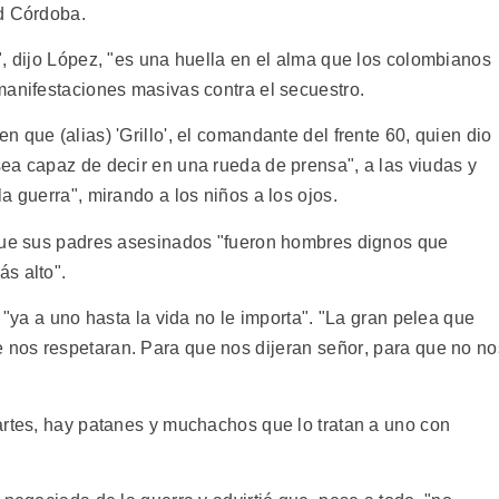
ad Córdoba.
", dijo López, "es una huella en el alma que los colombianos
manifestaciones masivas contra el secuestro.
 que (alias) 'Grillo', el comandante del frente 60, quien dio
ea capaz de decir en una rueda de prensa", a las viudas y
a guerra", mirando a los niños a los ojos.
 que sus padres asesinados "fueron hombres dignos que
s alto".
 "ya a uno hasta la vida no le importa". "La gran pelea que
os respetaran. Para que nos dijeran señor, para que no no
artes, hay patanes y muchachos que lo tratan a uno con