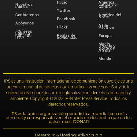
Inicio
América
Nuestros
Latina y el
socios
Caribe
Twitter
Contáctenos
América del
Norte
Facebook
Apóyenos
Asia-
Flickr
Pacífico
¿Quieres
publicar
Reglas de
notas de
Europa
comunidad
IPS?
Medio
Oriente y
Norte de
África
Mundo
IPS es una institución internacional de comunicación cuyo eje es una
agencia mundial de noticias que amplifica las voces del Sur y de la
sociedad civil sobre desarrollo, globalización, derechos humanos y
ambiente. Copyright © 2025 IPS-Inter Press Service. Todos los
derechos reservados.
IPS es la única organización periodística mundial con más
personal y corresponsales en el mundo en desarrollo que en los
países ricos. DONAR
Desarrollo & Hosting: Atiko.Studio