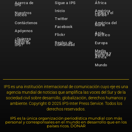
Acerca de
Sigue a IPS
África
IPS
Inicio
América
Nuestros
Latina y el
socios
Caribe
Twitter
Contáctenos
América del
Norte
Facebook
Apóyenos
Asia-
Flickr
Pacífico
¿Quieres
publicar
Reglas de
notas de
Europa
comunidad
IPS?
Medio
Oriente y
Norte de
África
Mundo
IPS es una institución internacional de comunicación cuyo eje es una
agencia mundial de noticias que amplifica las voces del Sur y de la
sociedad civil sobre desarrollo, globalización, derechos humanos y
ambiente. Copyright © 2025 IPS-Inter Press Service. Todos los
derechos reservados.
IPS es la única organización periodística mundial con más
personal y corresponsales en el mundo en desarrollo que en los
países ricos. DONAR