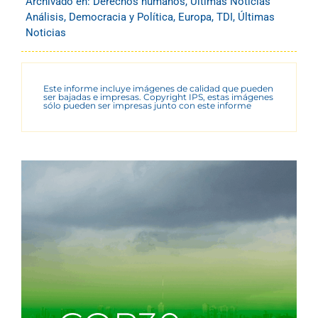
Archivado en:
Derechos humanos
,
Últimas Noticias
Análisis
,
Democracia y Política
,
Europa
,
TDI
,
Últimas
Noticias
Este informe incluye imágenes de calidad que pueden
ser bajadas e impresas. Copyright IPS, estas imágenes
sólo pueden ser impresas junto con este informe