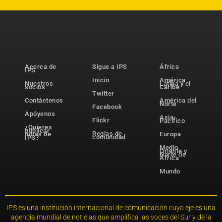
Acerca de
Sigue a IPS
África
IPS
Inicio
América
Nuestros
Latina y el
socios
Caribe
Twitter
Contáctenos
América del
Norte
Facebook
Apóyenos
Asia-
Flickr
Pacífico
¿Quieres
publicar
Reglas de
notas de
Europa
comunidad
IPS?
Medio
Oriente y
Norte de
África
Mundo
IPS es una institución internacional de comunicación cuyo eje es una
agencia mundial de noticias que amplifica las voces del Sur y de la