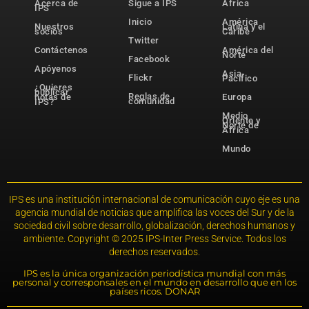
Acerca de
Sigue a IPS
África
IPS
Inicio
América
Nuestros
Latina y el
socios
Caribe
Twitter
Contáctenos
América del
Norte
Facebook
Apóyenos
Asia-
Flickr
Pacífico
¿Quieres
publicar
Reglas de
notas de
Europa
comunidad
IPS?
Medio
Oriente y
Norte de
África
Mundo
IPS es una institución internacional de comunicación cuyo eje es una
agencia mundial de noticias que amplifica las voces del Sur y de la
sociedad civil sobre desarrollo, globalización, derechos humanos y
ambiente. Copyright © 2025 IPS-Inter Press Service. Todos los
derechos reservados.
IPS es la única organización periodística mundial con más
personal y corresponsales en el mundo en desarrollo que en los
países ricos. DONAR