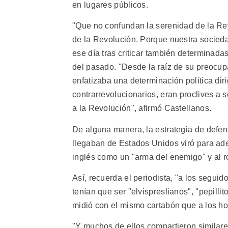
en lugares públicos.
"Que no confundan la serenidad de la Re
de la Revolución. Porque nuestra socied
ese día tras criticar también determinadas 
del pasado. "Desde la raíz de su preocupac
enfatizaba una determinación política dir
contrarrevolucionarios, eran proclives a s
a la Revolución", afirmó Castellanos.
De alguna manera, la estrategia de defens
llegaban de Estados Unidos viró para ade
inglés como un "arma del enemigo" y al r
Así, recuerda el periodista, "a los segui
tenían que ser "elvispreslianos", "pepill
midió con el mismo cartabón que a los ho
"Y muchos de ellos compartieron similares