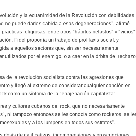
volución y la ecuanimidad de la Revolución con debilidades
ad no puede darles cabida a esas degeneraciones", afirmó
practicas religiosas, entre otros "hábitos nefastos" y "vicios"
ión, Fidel proponía un trabajo de profilaxis social, y
igida a aquellos sectores que, sin ser necesariamente
er utilizados por el enemigo, o a caer en la órbita del rechazo
a de la revolución socialista contra las agresiones que
ntro y llegó al extremo de considerar cualquier canción en
ock como un síntoma de la "enajenación capitalista".
dores y cultores cubanos del rock, que no necesariamente
itos", ni tampoco entonces se les conocía como rockeros, se le
mosexuales y a los lumpens en todos sus estratos".
 dosis de calificativos, incomprensiones y proscripciones,