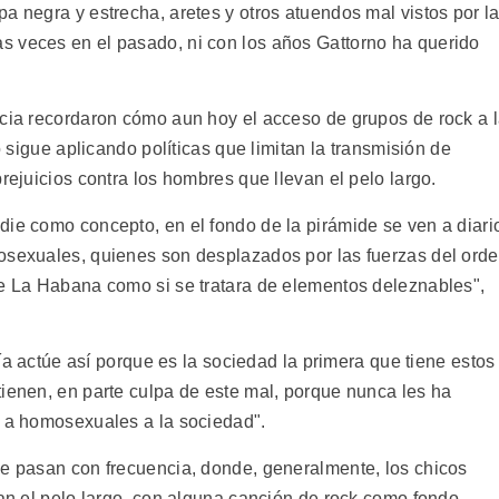
a negra y estrecha, aretes y otros atuendos mal vistos por l
s veces en el pasado, ni con los años Gattorno ha querido
ncia recordaron cómo aun hoy el acceso de grupos de rock a 
o sigue aplicando políticas que limitan la transmisión de
rejuicios contra los hombres que llevan el pelo largo.
die como concepto, en el fondo de la pirámide se ven a diari
osexuales, quienes son desplazados por las fuerzas del ord
de La Habana como si se tratara de elementos deleznables",
icía actúe así porque es la sociedad la primera que tiene estos
tienen, en parte culpa de este mal, porque nunca les ha
o a homosexuales a la sociedad".
se pasan con frecuencia, donde, generalmente, los chicos
van el pelo largo, con alguna canción de rock como fondo