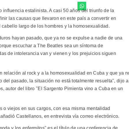
nfluencia estalinista. A casi 50 años del triunfo de la
inir las causas que llevaron en este país a convertir en
el cabello largo de los hombres y la homosexualidad.
uros hayan pasado, que ya no se expulse a nadie de una
porque escuchar a The Beatles sea un síntoma de
das de intolerancia van y vienen y los prejuicios siguen
on relación al rock y a la homosexualidad en Cuba y que ya n
 del pasado, la situación no está totalmente resuelta", dijo a
s, autor del libro "El Sargento Pimienta vino a Cuba en un
s o viejos en sus cargos, con esa misma mentalidad
añadió Castellanos, en entrevista vía correo electrónico.
moda y los enfermitos" es el título de una conferencia de