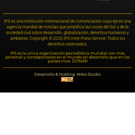
IPS es una institución internacional de comunicación cuyo eje es una
agencia mundial de noticias que amplifica las voces del Sur y de la
sociedad civil sobre desarrollo, globalización, derechos humanos y
ambiente. Copyright © 2025 IPS-Inter Press Service. Todos los
derechos reservados.
IPS es la única organización periodística mundial con más
personal y corresponsales en el mundo en desarrollo que en los
países ricos. DONAR
Desarrollo & Hosting: Atiko.Studio