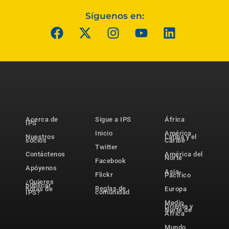
Síguenos en:
Acerca de
Sigue a IPS
África
IPS
Inicio
América
Nuestros
Latina y el
socios
Caribe
Twitter
Contáctenos
América del
Norte
Facebook
Apóyenos
Asia-
Flickr
Pacífico
¿Quieres
publicar
Reglas de
notas de
Europa
comunidad
IPS?
Medio
Oriente y
Norte de
África
Mundo