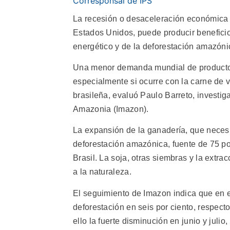
Corresponsal de IPS
La recesión o desaceleración económica m
Estados Unidos, puede producir benefici
energético y de la deforestación amazóni
Una menor demanda mundial de productos
especialmente si ocurre con la carne de v
brasileña, evaluó Paulo Barreto, investig
Amazonia (Imazon).
La expansión de la ganadería, que necesit
deforestación amazónica, fuente de 75 po
Brasil. La soja, otras siembras y la ext
a la naturaleza.
El seguimiento de Imazon indica que en el
deforestación en seis por ciento, respect
ello la fuerte disminución en junio y jul