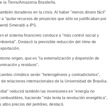
 la Tierra/Amazonia Brasileña.
también duraderos en la crisis. Al haber "menos dinero fácil"
y a "quitar recursos de proyectos que sólo se justificaban por
mentó Smeraldi a IPS.
en el sistema financiero conduce a "más control social y
biental". Destacó la previsible reducción del ritmo de
exportación.
mismo origen, que es "la externalización y dispersión de
minación y residuos".
l cambio climático serán "heterogéneos y contradictorios",
de relaciones internacionales de la Universidad de Brasilia.
ndial" reducirá también las inversiones en "energía no
ocombustibles, haciendo "más lenta la revolución energética",
 altos precios del petróleo, destacó.