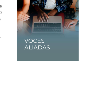
te
30
e
,
,