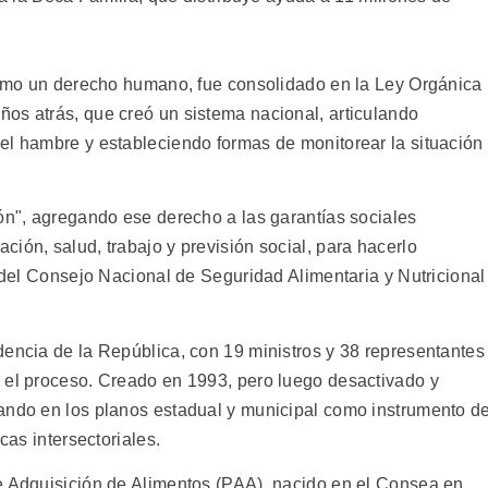
 como un derecho humano, fue consolidado en la Ley Orgánica
os atrás, que creó un sistema nacional, articulando
el hambre y estableciendo formas de monitorear la situación
ión", agregando ese derecho a las garantías sociales
ión, salud, trabajo y previsión social, para hacerlo
e del Consejo Nacional de Seguridad Alimentaria y Nutricional
dencia de la República, con 19 ministros y 38 representantes
 el proceso. Creado en 1993, pero luego desactivado y
ando en los planos estadual y municipal como instrumento d
cas intersectoriales.
e Adquisición de Alimentos (PAA), nacido en el Consea en