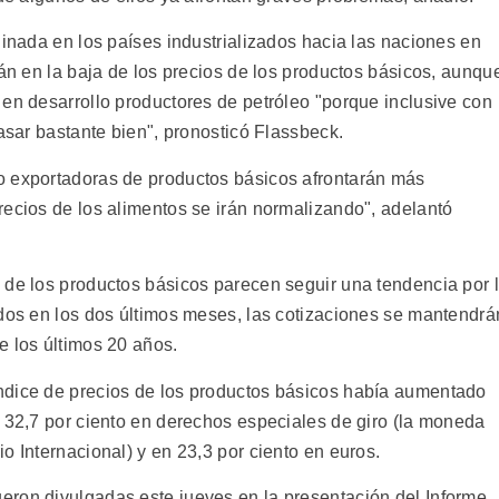
ginada en los países industrializados hacia las naciones en
rán en la baja de los precios de los productos básicos, aunqu
 en desarrollo productores de petróleo "porque inclusive con
pasar bastante bien", pronosticó Flassbeck.
o exportadoras de productos básicos afrontarán más
recios de los alimentos se irán normalizando", adelantó
 de los productos básicos parecen seguir una tendencia por 
ados en los dos últimos meses, las cotizaciones se mantendrá
e los últimos 20 años.
ndice de precios de los productos básicos había aumentado
n 32,7 por ciento en derechos especiales de giro (la moneda
o Internacional) y en 23,3 por ciento en euros.
eron divulgadas este jueves en la presentación del Informe