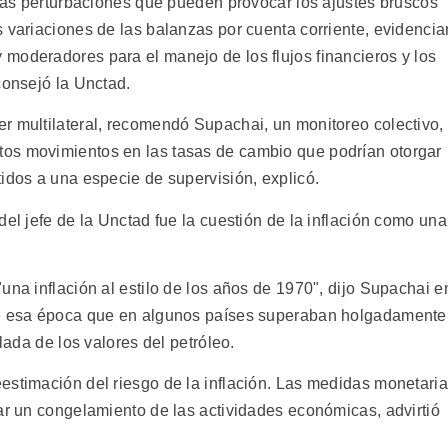
 las perturbaciones que pueden provocar los ajustes bruscos
 variaciones de las balanzas por cuenta corriente, evidencia
moderadores para el manejo de los flujos financieros y los
consejó la Unctad.
r multilateral, recomendó Supachai, un monitoreo colectivo,
os movimientos en las tasas de cambio que podrían otorgar
idos a una especie de supervisión, explicó.
del jefe de la Unctad fue la cuestión de la inflación como una
una inflación al estilo de los años de 1970", dijo Supachai e
de esa época que en algunos países superaban holgadamente
lada de los valores del petróleo.
estimación del riesgo de la inflación. Las medidas monetari
ar un congelamiento de las actividades económicas, advirtió