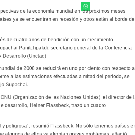
spectivas de la economía mundial en los próximos meses
aíses ya se encuentran en recesión y otros están al borde de
s de cuatro años de bendición con un crecimiento
Supachai Panitchpakdi, secretario general de la Conferencia
 Desarrollo (Unctad).
mundial de 2008 se reducirá en uno por ciento con respecto a
forme a las estimaciones efectuadas a mitad del periodo, se
ijo Supachai.
a ONU (Organización de las Naciones Unidas), el director de 
de desarrollo, Heiner Flassbeck, trazó un cuadro
l y peligrosa", resumió Flassbeck. No sólo tenemos países e
que algunos de ellos ya afrontan graves problemas, añadió.