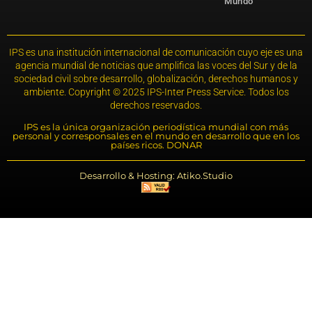
Mundo
IPS es una institución internacional de comunicación cuyo eje es una
agencia mundial de noticias que amplifica las voces del Sur y de la
sociedad civil sobre desarrollo, globalización, derechos humanos y
ambiente. Copyright © 2025 IPS-Inter Press Service. Todos los
derechos reservados.
IPS es la única organización periodística mundial con más
personal y corresponsales en el mundo en desarrollo que en los
países ricos. DONAR
Desarrollo & Hosting: Atiko.Studio