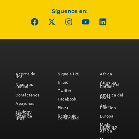
Síguenos en:
Acerca de
Sigue a IPS
África
IPS
Inicio
América
Nuestros
Latina y el
socios
Caribe
Twitter
Contáctenos
América del
Norte
Facebook
Apóyenos
Asia-
Flickr
Pacífico
¿Quieres
publicar
Reglas de
notas de
Europa
comunidad
IPS?
Medio
Oriente y
Norte de
África