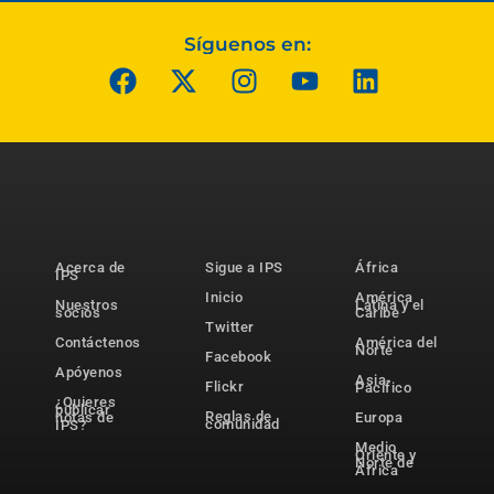
Síguenos en:
Acerca de
Sigue a IPS
África
IPS
Inicio
América
Nuestros
Latina y el
socios
Caribe
Twitter
Contáctenos
América del
Norte
Facebook
Apóyenos
Asia-
Flickr
Pacífico
¿Quieres
publicar
Reglas de
notas de
Europa
comunidad
IPS?
Medio
Oriente y
Norte de
África