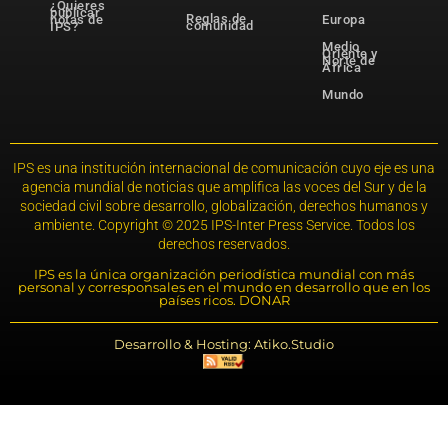
¿Quieres
publicar
Reglas de
notas de
Europa
comunidad
IPS?
Medio
Oriente y
Norte de
África
Mundo
IPS es una institución internacional de comunicación cuyo eje es una
agencia mundial de noticias que amplifica las voces del Sur y de la
sociedad civil sobre desarrollo, globalización, derechos humanos y
ambiente. Copyright © 2025 IPS-Inter Press Service. Todos los
derechos reservados.
IPS es la única organización periodística mundial con más
personal y corresponsales en el mundo en desarrollo que en los
países ricos. DONAR
Desarrollo & Hosting: Atiko.Studio