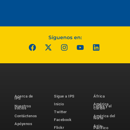
Síguenos en:
Acerca de
Sigue a IPS
África
IPS
Inicio
América
Nuestros
Latina y el
socios
Caribe
Twitter
Contáctenos
América del
Norte
Facebook
Apóyenos
Asia-
Flickr
Pacífico