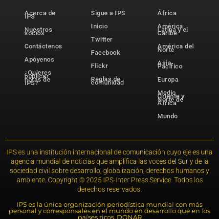
Acerca de
Sigue a IPS
África
IPS
Inicio
América
Nuestros
Latina y el
socios
Caribe
Twitter
Contáctenos
América del
Norte
Facebook
Apóyenos
Asia-
Flickr
Pacífico
¿Quieres
publicar
Reglas de
notas de
Europa
comunidad
IPS?
Medio
Oriente y
Norte de
África
Mundo
IPS es una institución internacional de comunicación cuyo eje es una
agencia mundial de noticias que amplifica las voces del Sur y de la
sociedad civil sobre desarrollo, globalización, derechos humanos y
ambiente. Copyright © 2025 IPS-Inter Press Service. Todos los
derechos reservados.
IPS es la única organización periodística mundial con más
personal y corresponsales en el mundo en desarrollo que en los
países ricos. DONAR