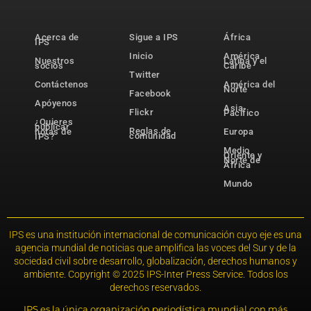
Acerca de
Sigue a IPS
África
IPS
Inicio
América
Nuestros
Latina y el
socios
Caribe
Twitter
Contáctenos
América del
Norte
Facebook
Apóyenos
Asia-
Flickr
Pacífico
¿Quieres
publicar
Reglas de
notas de
Europa
comunidad
IPS?
Medio
Oriente y
Norte de
África
Mundo
IPS es una institución internacional de comunicación cuyo eje es una
agencia mundial de noticias que amplifica las voces del Sur y de la
sociedad civil sobre desarrollo, globalización, derechos humanos y
ambiente. Copyright © 2025 IPS-Inter Press Service. Todos los
derechos reservados.
IPS es la única organización periodística mundial con más