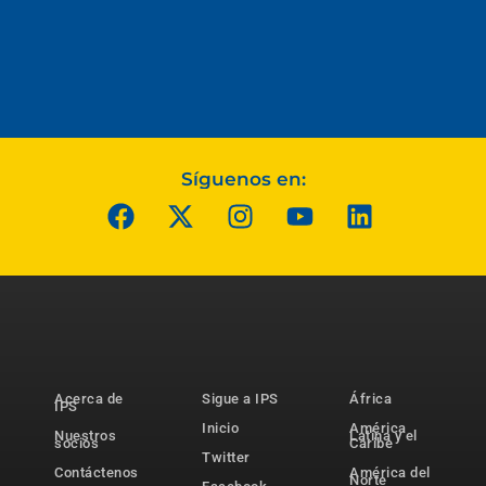
Síguenos en:
Acerca de
Sigue a IPS
África
IPS
Inicio
América
Nuestros
Latina y el
socios
Caribe
Twitter
Contáctenos
América del
Norte