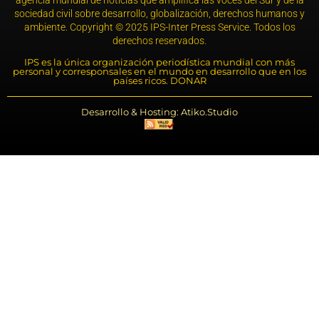
agencia mundial de noticias que amplifica las voces del Sur y de la
sociedad civil sobre desarrollo, globalización, derechos humanos y
ambiente. Copyright © 2025 IPS-Inter Press Service. Todos los
derechos reservados.
IPS es la única organización periodística mundial con más
personal y corresponsales en el mundo en desarrollo que en los
países ricos. DONAR
Desarrollo & Hosting: Atiko.Studio