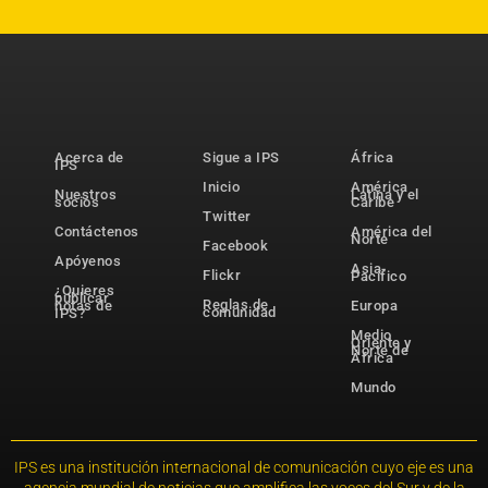
Acerca de
Sigue a IPS
África
IPS
Inicio
América
Nuestros
Latina y el
socios
Caribe
Twitter
Contáctenos
América del
Norte
Facebook
Apóyenos
Asia-
Flickr
Pacífico
¿Quieres
publicar
Reglas de
notas de
Europa
comunidad
IPS?
Medio
Oriente y
Norte de
África
Mundo
IPS es una institución internacional de comunicación cuyo eje es una