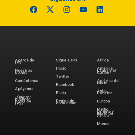
Acerca de
Sigue a IPS
África
IPS
Inicio
América
Nuestros
Latina y el
socios
Caribe
Twitter
Contáctenos
América del
Norte
Facebook
Apóyenos
Asia-
Flickr
Pacífico
¿Quieres
publicar
Reglas de
notas de
Europa
comunidad
IPS?
Medio
Oriente y
Norte de
África
Mundo