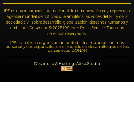
IPS es una institución internacional de comunicación cuyo eje es una
agencia mundial de noticias que amplifica las voces del Sur y de la
sociedad civil sobre desarrollo, globalización, derechos humanos y
ambiente. Copyright © 2025 IPS-Inter Press Service. Todos los
derechos reservados.
IPS es la única organización periodística mundial con más
personal y corresponsales en el mundo en desarrollo que en los
países ricos. DONAR
Desarrollo & Hosting: Atiko.Studio