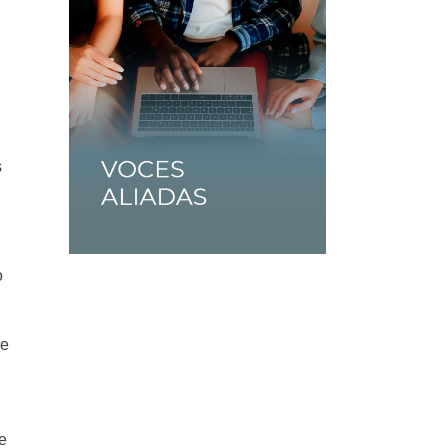
s
o
ue
e