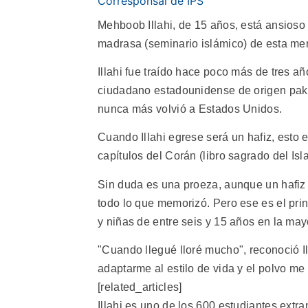
Corresponsal de IPS
Mehboob Illahi, de 15 años, está ansioso 
madrasa (seminario islámico) de esta mer
Illahi fue traído hace poco más de tres añ
ciudadano estadounidense de origen pakist
nunca más volvió a Estados Unidos.
Cuando Illahi egrese será un hafiz, esto 
capítulos del Corán (libro sagrado del Isl
Sin duda es una proeza, aunque un hafiz
todo lo que memorizó. Pero ese es el prin
y niñas de entre seis y 15 años en la may
"Cuando llegué lloré mucho", reconoció I
adaptarme al estilo de vida y el polvo m
[related_articles]
Illahi es uno de los 600 estudiantes extra