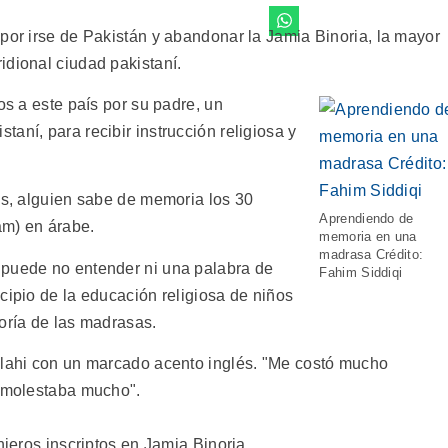
por irse de Pakistán y abandonar la Jamia Binoria, la mayor
idional ciudad pakistaní.
os a este país por su padre, un
aní, para recibir instrucción religiosa y
es, alguien sabe de memoria los 30
Aprendiendo de
am) en árabe.
memoria en una
madrasa Crédito:
 puede no entender ni una palabra de
Fahim Siddiqi
cipio de la educación religiosa de niños
oría de las madrasas.
llahi con un marcado acento inglés. "Me costó mucho
e molestaba mucho".
njeros inscriptos en Jamia Binoria.