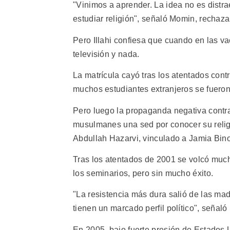
"Vinimos a aprender. La idea no es distra
estudiar religión", señaló Momin, rechaza
Pero Illahi confiesa que cuando en las va
televisión y nada.
La matrícula cayó tras los atentados con
muchos estudiantes extranjeros se fueron
Pero luego la propaganda negativa contra
musulmanes una sed por conocer su religi
Abdullah Hazarvi, vinculado a Jamia Bin
Tras los atentados de 2001 se volcó muc
los seminarios, pero sin mucho éxito.
"La resistencia más dura salió de las mad
tienen un marcado perfil político", señaló 
En 2005, bajo fuerte presión de Estados 