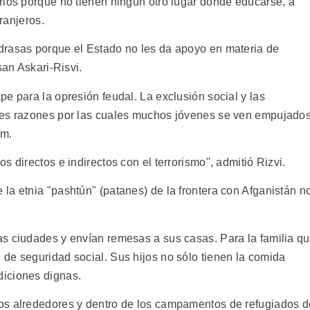
rios porque no tienen ningún otro lugar dónde educarse, a
tranjeros.
drasas porque el Estado no les da apoyo en materia de
san Askari-Risvi.
e para la opresión feudal. La exclusión social y las
les razones por las cuales muchos jóvenes se ven empujado
em.
 directos e indirectos con el terrorismo", admitió Rizvi.
la etnia "pashtún" (patanes) de la frontera con Afganistán n
s ciudades y envían remesas a sus casas. Para la familia q
de seguridad social. Sus hijos no sólo tienen la comida
iciones dignas.
os alrededores y dentro de los campamentos de refugiados d