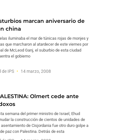
isturbios marcan aniversario de
n china
velas iluminaba el mar de túnicas rojas de monjes y
as que marcharon al atardecer de este viernes por
ipal de McLeod Ganj, el suburbio de esta ciudad
entra el gobierno
l de IPS
14 marzo, 2008
ALESTINA: Olmert cede ante
odoxos
ta semana del primer ministro de Israel, Ehud
anudar la construcción de cientos de unidades de
 asentamiento de Cisjordania fue otro duro golpe a
 de paz con Palestina. Detrás de esta