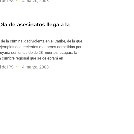
l de IPS
14 marzo, 2008
la de asesinatos llega a la
 de la criminalidad violenta en el Caribe, de la que
ejemplos dos recientes masacres cometidas por
Guyana con un saldo de 23 muertes, acapara la
 cumbre regional que se celebrará en
l de IPS
14 marzo, 2008