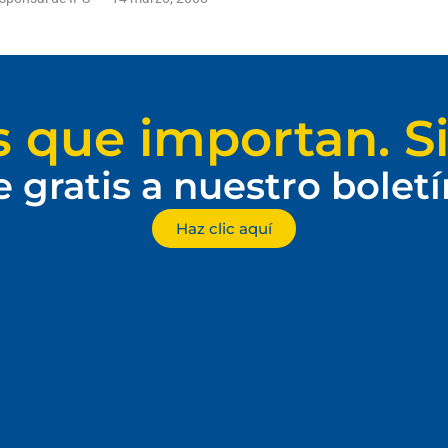
s que importan. Si
e gratis a nuestro bolet
Haz clic aquí