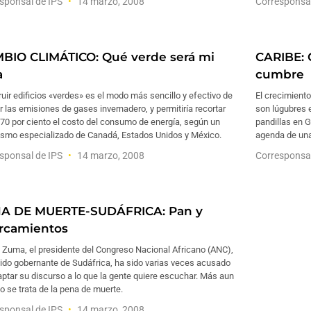
sponsal de IPS
14 marzo, 2008
Corresponsa
BIO CLIMÁTICO: Qué verde será mi
CARIBE: O
a
cumbre
uir edificios «verdes» es el modo más sencillo y efectivo de
El crecimiento
r las emisiones de gases invernadero, y permitiría recortar
son lúgubres 
70 por ciento el costo del consumo de energía, según un
pandillas en 
ismo especializado de Canadá, Estados Unidos y México.
agenda de una
sponsal de IPS
14 marzo, 2008
Corresponsa
A DE MUERTE-SUDÁFRICA: Pan y
rcamientos
 Zuma, el presidente del Congreso Nacional Africano (ANC),
tido gobernante de Sudáfrica, ha sido varias veces acusado
ptar su discurso a lo que la gente quiere escuchar. Más aun
 se trata de la pena de muerte.
sponsal de IPS
14 marzo, 2008