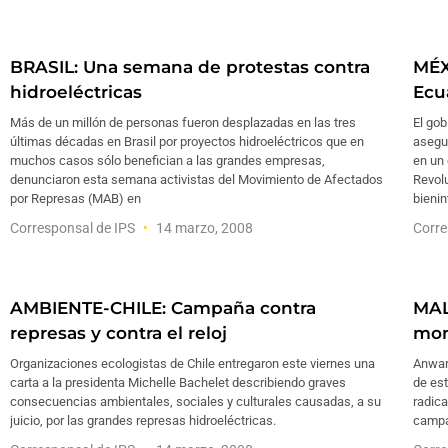
BRASIL: Una semana de protestas contra
MÉX
hidroeléctricas
Ecu
Más de un millón de personas fueron desplazadas en las tres
El gob
últimas décadas en Brasil por proyectos hidroeléctricos que en
asegu
muchos casos sólo benefician a las grandes empresas,
en un
denunciaron esta semana activistas del Movimiento de Afectados
Revol
por Represas (MAB) en
bieni
Corresponsal de IPS
14 marzo, 2008
Corre
AMBIENTE-CHILE: Campaña contra
MAL
represas y contra el reloj
mo
Organizaciones ecologistas de Chile entregaron este viernes una
Anwar
carta a la presidenta Michelle Bachelet describiendo graves
de es
consecuencias ambientales, sociales y culturales causadas, a su
radica
juicio, por las grandes represas hidroeléctricas.
campa