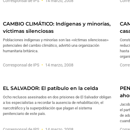
Corresponsal de IPS
14 marzo, 2008
Corre
CAMBIO CLIMÁTICO: Indígenas y minorías,
CAM
víctimas silenciosas
cas
Poblaciones indígenas y minorías son las «víctimas silenciosas»
Constr
potenciales del cambio climático, advirtió una organización
reduci
humanitaria británica.
hasta 
organ
Corresponsal de IPS
14 marzo, 2008
Corre
EL SALVADOR: El patíbulo en la celda
PEN
aho
Ocho reclusos asesinados en dos prisiones de El Salvador obligan
a los especialistas a recordar la ausencia de rehabilitación, el
Jacob
narcotráfico y la superpoblación que plagan el sistema
el par
penitenciario de este país.
de ada
cuando
Corresponsal de IPS
14 marzo, 2008
Corre