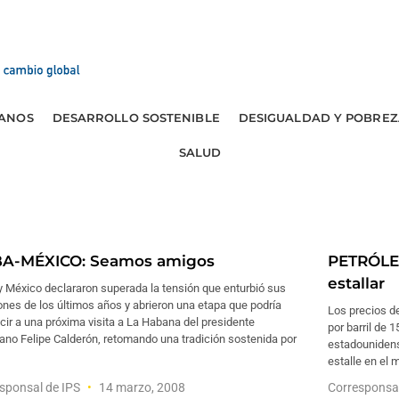
ANOS
DESARROLLO SOSTENIBLE
DESIGUALDAD Y POBREZ
SALUD
A-MÉXICO: Seamos amigos
PETRÓLEO
estallar
y México declararon superada la tensión que enturbió sus
ones de los últimos años y abrieron una etapa que podría
Los precios de
ir a una próxima visita a La Habana del presidente
por barril de 1
ano Felipe Calderón, retomando una tradición sostenida por
estadounidense
estalle en el 
sponsal de IPS
14 marzo, 2008
Corresponsa