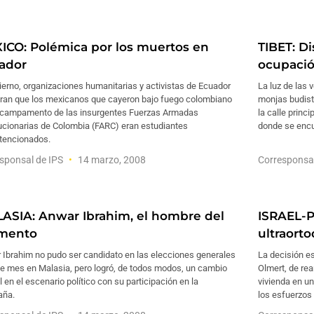
ICO: Polémica por los muertos en
TIBET: D
ador
ocupació
ierno, organizaciones humanitarias y activistas de Ecuador
La luz de las 
ran que los mexicanos que cayeron bajo fuego colombiano
monjas budist
 campamento de las insurgentes Fuerzas Armadas
la calle princ
ucionarias de Colombia (FARC) eran estudiantes
donde se encu
ntencionados.
sponsal de IPS
14 marzo, 2008
Corresponsa
ASIA: Anwar Ibrahim, el hombre del
ISRAEL-P
mento
ultraort
 Ibrahim no pudo ser candidato en las elecciones generales
La decisión es
te mes en Malasia, pero logró, de todos modos, un cambio
Olmert, de re
l en el escenario político con su participación en la
vivienda en un
ña.
los esfuerzos