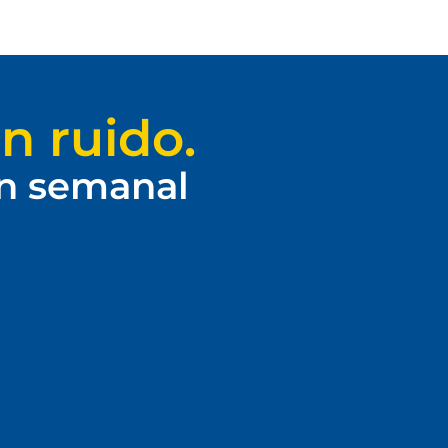
n ruido.
ín semanal